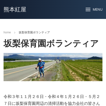
熊本紅屋
MENU
home
>
坂梨保育園ボランティア
坂梨保育園ボランティア
令和３年１１月２６日・令和４年１月２６日・５月２
７日に坂梨保育園周辺の清掃活動を協力会社の皆さん